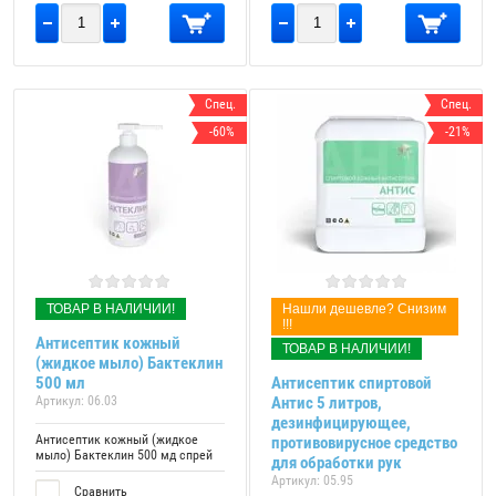
Спец.
Спец.
-60%
-21%
ТОВАР В НАЛИЧИИ!
Нашли дешевле? Снизим
!!!
Антисептик кожный
ТОВАР В НАЛИЧИИ!
(жидкое мыло) Бактеклин
500 мл
Антисептик спиртовой
Артикул:
06.03
Антис 5 литров,
дезинфицирующее,
Антисептик кожный (жидкое
противовирусное средство
мыло) Бактеклин 500 мд спрей
для обработки рук
Артикул:
05.95
Сравнить