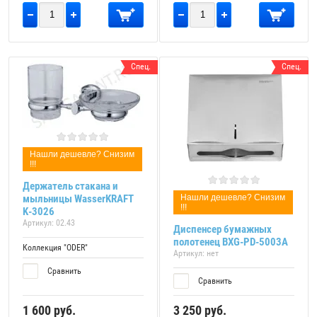
Спец.
Спец.
Нашли дешевле? Снизим
!!!
Держатель стакана и
мыльницы WasserKRAFT
Нашли дешевле? Снизим
!!!
K-3026
Артикул:
02.43
Диспенсер бумажных
полотенец BXG-PD-5003A
Коллекция "ODER"
Артикул:
нет
Сравнить
Сравнить
1 600
руб.
3 250
руб.