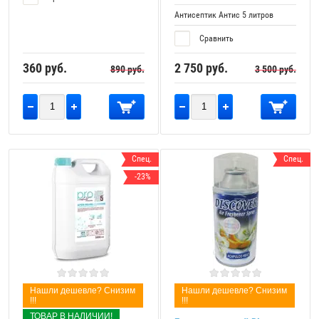
Антисептик Антис 5 литров
Сравнить
360
руб.
2 750
руб.
890
руб.
3 500
руб.
Спец.
Спец.
-23%
Нашли дешевле? Снизим
Нашли дешевле? Снизим
!!!
!!!
ТОВАР В НАЛИЧИИ!