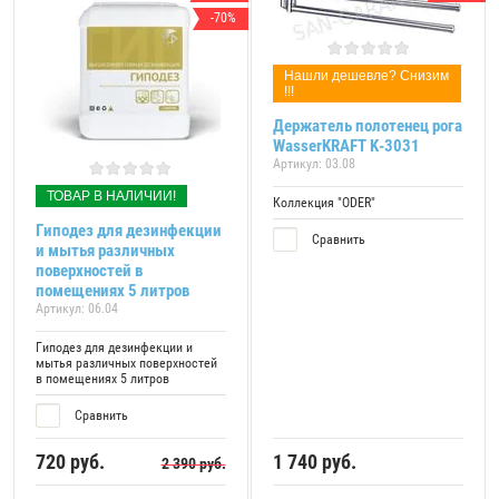
-70%
Нашли дешевле? Снизим
!!!
Держатель полотенец рога
WasserKRAFT K-3031
Артикул:
03.08
ТОВАР В НАЛИЧИИ!
Коллекция "ODER"
Гиподез для дезинфекции
Сравнить
и мытья различных
поверхностей в
помещениях 5 литров
Артикул:
06.04
Гиподез для дезинфекции и
мытья различных поверхностей
в помещениях 5 литров
Сравнить
720
руб.
1 740
руб.
2 390
руб.