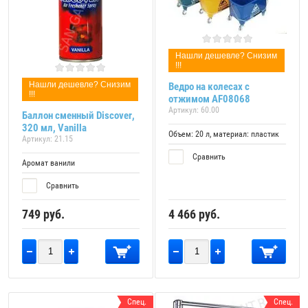
Нашли дешевле? Снизим
!!!
Нашли дешевле? Снизим
Ведро на колесах с
!!!
отжимом AF08068
Артикул:
60.00
Баллон сменный Discover,
320 мл, Vanilla
Объем: 20 л, материал: пластик
Артикул:
21.15
Сравнить
Аромат ванили
Сравнить
749
руб.
4 466
руб.
Спец.
Спец.