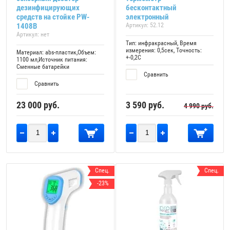
дезинфицирующих
бесконтактный
средств на стойке PW-
электронный
1408B
Артикул:
52.12
Артикул:
нет
Тип: инфракрасный, Время
измерения: 0,5сек, Точность:
Материал: abs-пластик,Объем:
+-0,2C
1100 мл,Источник питания:
Сменные батарейки
Сравнить
Сравнить
23 000
руб.
3 590
руб.
4 990
руб.
Спец.
Спец.
-23%