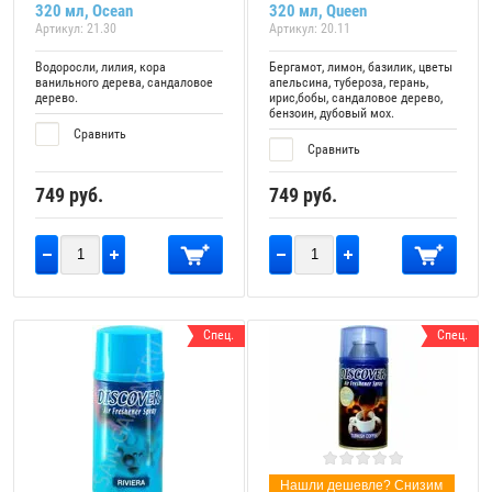
320 мл, Ocean
320 мл, Queen
Артикул:
21.30
Артикул:
20.11
Водоросли, лилия, кора
Бергамот, лимон, базилик, цветы
ванильного дерева, сандаловое
апельсина, тубероза, герань,
дерево.
ирис,бобы, сандаловое дерево,
бензоин, дубовый мох.
Сравнить
Сравнить
749
руб.
749
руб.
Спец.
Спец.
Нашли дешевле? Снизим