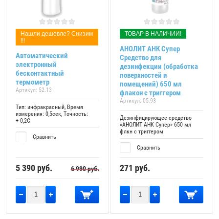
Нашли дешевле? Снизим
ТОВАР В НАЛИЧИИ!
!!!
АНОЛИТ АНК Супер
Автоматический
Средство для
электронный
дезинфекции (обработка
бесконтактный
поверхностей и
термометр
помещений) 650 мл
Артикул:
52.13
флакон с триггером
Артикул:
05.93
Тип: инфракрасный, Время
измерения: 0,5сек, Точность:
Дезинфицирующее средство
+-0,2C
«АНОЛИТ АНК Супер» 650 мл
флкн с триггером
Сравнить
Сравнить
5 390
руб.
271
руб.
6 990
руб.