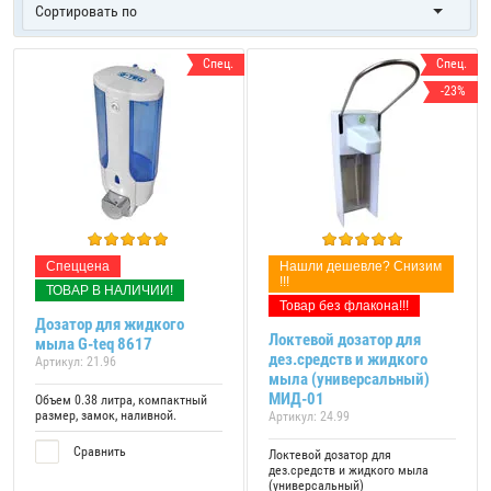
Сортировать по
Спец.
Спец.
-23%
Спеццена
Нашли дешевле? Снизим
!!!
ТОВАР В НАЛИЧИИ!
Товар без флакона!!!
Дозатор для жидкого
Локтевой дозатор для
мыла G-teq 8617
дез.средств и жидкого
Артикул:
21.96
мыла (универсальный)
МИД-01
Объем 0.38 литра, компактный
размер, замок, наливной.
Артикул:
24.99
Сравнить
Локтевой дозатор для
дез.средств и жидкого мыла
(универсальный)