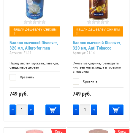
Нашли дешевле? Снизим
Нашли дешевле? Снизим
!!!
!!!
Баллон сменный Discover,
Баллон сменный Discover,
320 мл, Alluro for men
320 мл, Anti Tobacco
Артикул:
21.11
Артикул:
21.14
Перец, листья муската, лаванда,
Смесь мандарина, грейпфрута,
сандаловое дерево
листьев мяты, кедра и горького
апельсина
Сравнить
Сравнить
749
руб.
749
руб.
Спец.
Спец.