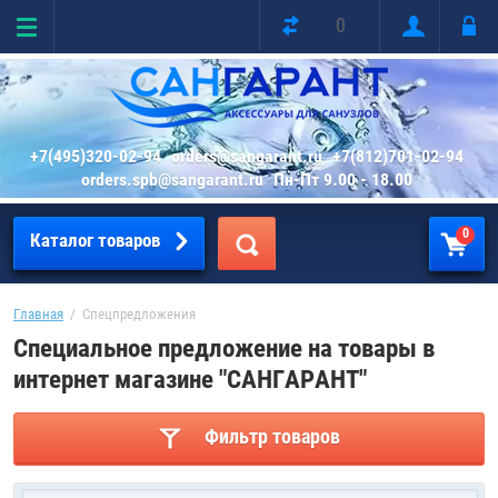
0
+7(495)320-02-94
orders@sangarant.ru
+7(812)701-02-94
orders.spb@sangarant.ru
Пн-Пт 9.00 - 18.00
0
Каталог товаров
Главная
  /  Спецпредложения
Специальное предложение на товары в
интернет магазине "САНГАРАНТ"
Фильтр товаров