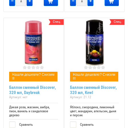
Спец.
Спец.
Нашли дешевле? Снизим
Нашли дешевле? Снизим
!!!
!!!
Баллон сменный Discover,
Баллон сменный Discover,
320 мл, Daybreak
320 мл, Kewl
Артикул:
нет
Артикул:
21.12
Дикая роза, жасмин, амбра,
Яблоко, смородина, лимонный
пион, ваниль и сандаловое
цвет, мандарин, апельсин, дыня
дерево
и персик
Сравнить
Сравнить