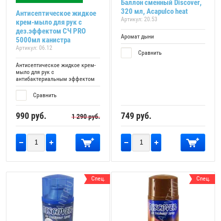
Баллон сменный Discover,
320 мл, Acapulco heat
Антисептическое жидкое
Артикул:
20.53
крем-мыло для рук с
дез.эффектом СЧ PRO
Аромат дыни
5000мл канистра
Артикул:
06.12
Сравнить
Антисептическое жидкое крем-
мыло для рук с
антибактериальным эффектом
Сравнить
990
руб.
749
руб.
1 290
руб.
Спец.
Спец.