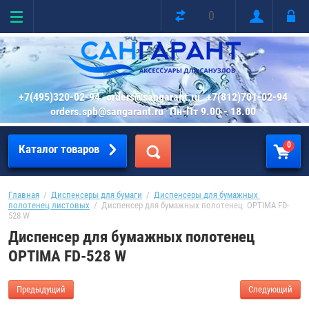
0
+7(495)320-02-94
orders@sangarant.ru
+7(812)701-02-94
orders.spb@sangarant.ru
Пн-Пт 9.00 - 18.00
0
Каталог товаров
Главная
  /  
Диспенсеры для бумаги
  /  
Диспенсеры для бумажных 
полотенец листовых
  /  Диспенсер для бумажных полотенец  OPTIMA FD-
528 W
Диспенсер для бумажных полотенец
OPTIMA FD-528 W
Предыдущий
Следующий