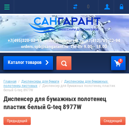
0
+7(495)320-02-94
orders@sangarant.ru
+7(812)701-02-94
orders.spb@sangarant.ru
Пн-Пт 9.00 - 18.00
0
Каталог товаров
Главная
  /  
Диспенсеры для бумаги
  /  
Диспенсеры для бумажных 
полотенец листовых
  /  Диспенсер для бумажных полотенец пластик 
белый G-teq 8977W
Диспенсер для бумажных полотенец
пластик белый G-teq 8977W
Предыдущий
Следующий