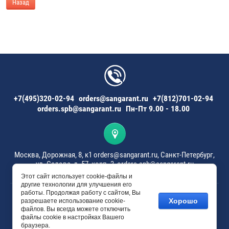
Назад
+7(495)320-02-94
orders@sangarant.ru
+7(812)701-02-94
orders.spb@sangarant.ru
Пн-Пт 9.00 - 18.00
Москва, Дорожная, 8, к1 orders@sangarant.ru, Санкт-Петербург,
ул. Салова, д. 57, корп. 3, orders.spb@sangarant.ru
Этот сайт использует cookie-файлы и
другие технологии для улучшения его
работы. Продолжая работу с сайтом, Вы
COPYRIGHT 2011 - 2026
Хорошо
разрешаете использование cookie-
Веб-дизайн и создание сайта: студия MegaGroup.
файлов. Вы всегда можете отключить
файлы cookie в настройках Вашего
браузера.