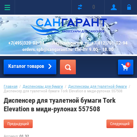
0
+7(495)320-02-94
orders@sangarant.ru
+7(812)701-02-94
orders.spb@sangarant.ru
Пн-Пт 9.00 - 18.00
0
Каталог товаров
Главная
  /  
Диспенсеры для бумаги
  /  
Диспенсеры для туалетной бумаги
  /  
Диспенсер для туалетной бумаги Tork Elevation в миди-рулонах 557508
Диспенсер для туалетной бумаги Tork
Elevation в миди-рулонах 557508
Предыдущий
Следующий
Артикул:
01.32