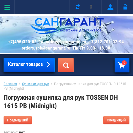
0
+7(495)320-02-94
orders@sangarant.ru
+7(812)701-02-94
orders.spb@sangarant.ru
Пн-Пт 9.00 - 18.00
0
Каталог товаров
Главная
  /  
Сушилки для рук
  /  Погружная сушилка для рук TOSSEN DH 1615 
PB (Midnight)
Погружная сушилка для рук TOSSEN DH
1615 PB (Midnight)
Предыдущий
Следующий
Артикул:
нет